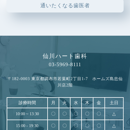
通いたくなる歯医者
2025.01.23
歯の痛みは大半が虫歯
2024.10.10
インビザラインの治療に関して
2024.03.11
仙川ハート歯科
知覚過敏について
03-5969-8111
2024.02.09
顎関節症について
〒182-0003 東京都調布市若葉町2丁目1-7 ホームズ島忠仙
川店2階
2024.01.18
クラウン治療の流れについて
診療時間
月
火
水
木
金
土日
2023.11.28
〇
〇
〇
〇
〇
△
10:00 ~ 13:30
総入れ歯と部分入れ歯について
〇
〇
〇
〇
〇
△
15:00 - 19:30
2023.10.30