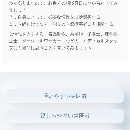
つかありますので、お近くの相談窓口に問い合わせてみ
2025.05.02
ましょう。
注目の口腔機能トレーニング法！？吹き戻しピロピロ健康
７．自身にとって、必要な情報を取捨選択する。
法！？
８．医師だけでなく、周りの医療従事者にも相談する。
2025.04.21
な情報を入手する。看護師や、薬剤師、栄養士、理学療
マウスピース矯正（インビザライン）の５つのポイント
法士、ソーシャルワーカー、などのコメディカルスタッ
フにも疑問に思うことを聞いてみましょう。
2025.04.07
痛みに対する対処
2025.03.24
うがい薬について
2025.03.10
通いやすい歯医者
むし歯から歯を守る
2025.02.06
親しみやすい歯医者
マウスピース型治療装置に関して（インビザライン、ホワイ
トニングトレーなど）