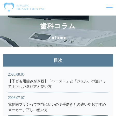
メ
ニ
ュ
ー
歯科コラム
の
開
column
閉
目次
2026.08.05
【子ども用歯みがき粉】「ペースト」と「ジェル」の違いっ
て？正しい選び方と使い方
2026.07.07
電動歯ブラシって本当にいいの？手磨きとの違いやおすすめ
メーカー、正しい使い方