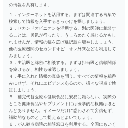
歯を痛める2つの力
の情報を共有します。
１．インターネットを活用する。まずは関連する言葉で
2025.09.08
検索して情報を入手するきっかけを探しましょう。
お子さんの仕上げみがき
２．セカンドオピニオンを活用する。別の医師に相談す
ることは、勇気が行ったり、うしろめたく感じるかもし
2025.08.07
れませんが、情報の幅を広げ選択肢を増やしましょう。
口臭の原因
他の医療機関のセカンドオピニオン外来なども利用して
2025.07.07
みましょう。
歯の根の治療
３．主治医と綿密に相談する。まずは担当医と信頼関係
を築けるか、相性も確認しましょう。
2025.06.02
４．手に入れた情報の真偽を問う。すべての情報を鵜呑
がんと民間療法
みにせず、それにエビデンスあるのか、様々な視点で検
証しましょう。
2025.05.26
５．補完代替医療や健康食品に安易に頼らない。実際の
アライナー矯正
ところ健康食品やサプリメントには医学的な根拠はほと
んどありません。イメージだけに惑わされて妄信せず、
2025.05.12
補助的なものとして捉えるとよいでしょう。
歯の根の治療
６．がん拠点病院の相談窓口を利用する。全国にもいく