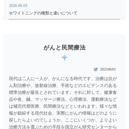
2026.06.03
ホワイトニングの種類と違いについて
2026.05.18
骨粗鬆症と歯科受診
2026.04.17
がんと民間療法
レントゲン写真からわかること
2026.03.18
2025/06/02
注目を集めるインビザライン矯正について
現代は二人に一人が、がんになる時代です。治療は抗が
2025.12.05
ん剤治療や、放射線治療、手術などのエビデンスのある
標準治療が最良とされています。それに対して、健康食
メタルコアとファイバーコア
品や灸、鍼、マッサージ療法、心理療法、運動療法など
2025.11.07
は補完代替医療、民間療法などといわれます。様々な情
ものがはさまる＝受診のサイン
報が錯綜する現代社会、実際にがんの情報はどのように
探したらよいのでしょうか。ここにいくつか、よりよい
2025.10.07
治療方法を選ぶための手段を国立がん研究センターから