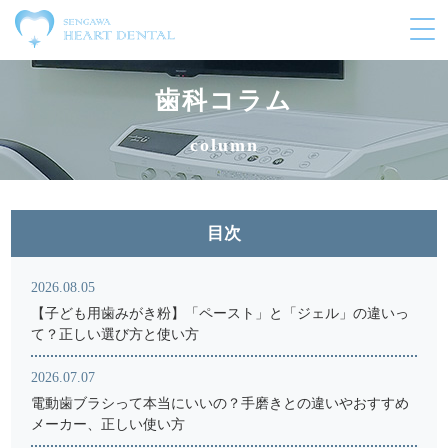
メ
ニ
ュ
ー
歯科コラム
の
開
column
閉
目次
2026.08.05
【子ども用歯みがき粉】「ペースト」と「ジェル」の違いっ
て？正しい選び方と使い方
2026.07.07
電動歯ブラシって本当にいいの？手磨きとの違いやおすすめ
メーカー、正しい使い方