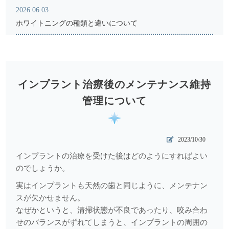
2026.06.03
ホワイトニングの種類と違いについて
2026.05.18
骨粗鬆症と歯科受診
2026.04.17
インプラント治療後のメンテナンス維持
レントゲン写真からわかること
管理について
2026.03.18
注目を集めるインビザライン矯正について
2023/10/30
2025.12.05
インプラントの治療を受けた後はどのようにすればよい
メタルコアとファイバーコア
のでしょうか。
実はインプラントも天然の歯と同じように、メンテナン
2025.11.07
スが欠かせません。
ものがはさまる＝受診のサイン
なぜかというと、清掃状態が不良であったり、咬み合わ
2025.10.07
せのバランスがずれてしまうと、インプラントの周囲の