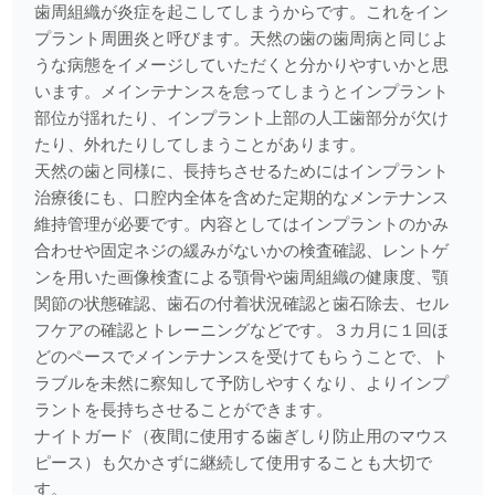
歯周組織が炎症を起こしてしまうからです。これをイン
歯を痛める2つの力
プラント周囲炎と呼びます。天然の歯の歯周病と同じよ
2025.09.08
うな病態をイメージしていただくと分かりやすいかと思
お子さんの仕上げみがき
います。メインテナンスを怠ってしまうとインプラント
部位が揺れたり、インプラント上部の人工歯部分が欠け
2025.08.07
たり、外れたりしてしまうことがあります。
口臭の原因
天然の歯と同様に、長持ちさせるためにはインプラント
治療後にも、口腔内全体を含めた定期的なメンテナンス
2025.07.07
維持管理が必要です。内容としてはインプラントのかみ
歯の根の治療
合わせや固定ネジの緩みがないかの検査確認、レントゲ
ンを用いた画像検査による顎骨や歯周組織の健康度、顎
2025.06.02
関節の状態確認、歯石の付着状況確認と歯石除去、セル
がんと民間療法
フケアの確認とトレーニングなどです。３カ月に１回ほ
どのペースでメインテナンスを受けてもらうことで、ト
2025.05.26
ラブルを未然に察知して予防しやすくなり、よりインプ
アライナー矯正
ラントを長持ちさせることができます。
ナイトガード（夜間に使用する歯ぎしり防止用のマウス
2025.05.12
ピース）も欠かさずに継続して使用することも大切で
歯の根の治療
す。