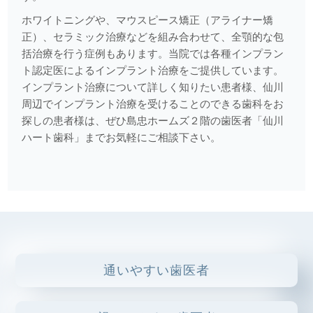
2025.05.02
ホワイトニングや、マウスピース矯正（アライナー矯
注目の口腔機能トレーニング法！？吹き戻しピロピロ健康
正）、セラミック治療などを組み合わせて、全顎的な包
法！？
括治療を行う症例もあります。当院では各種インプラン
ト認定医によるインプラント治療をご提供しています。
2025.04.21
インプラント治療について詳しく知りたい患者様、仙川
マウスピース矯正（インビザライン）の５つのポイント
周辺でインプラント治療を受けることのできる歯科をお
探しの患者様は、ぜひ島忠ホームズ２階の歯医者「仙川
2025.04.07
ハート歯科」までお気軽にご相談下さい。
痛みに対する対処
2025.03.24
うがい薬について
2025.03.10
むし歯から歯を守る
通いやすい歯医者
2025.02.06
マウスピース型治療装置に関して（インビザライン、ホワイ
トニングトレーなど）