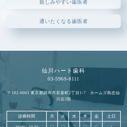
親しみやすい歯医者
2025.01.23
歯の痛みは大半が虫歯
通いたくなる歯医者
2024.10.10
インビザラインの治療に関して
2024.03.11
知覚過敏について
2024.02.09
仙川ハート歯科
顎関節症について
03-5969-8111
2024.01.18
〒182-0003 東京都調布市若葉町2丁目1-7 ホームズ島忠仙
クラウン治療の流れについて
川店2階
2023.11.28
総入れ歯と部分入れ歯について
診療時間
月
火
水
木
金
土日
2023.10.30