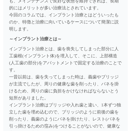
も、メインテナンスで良好な状態を維持できれば、長期
歯を痛める2つの力
的にはメリットが多い治療法とされています。
今回のコラムでは、インプラント治療とはどういったも
2025.09.08
のか、特徴と治療に向いているケースについて簡潔に説
お子さんの仕上げみがき
明します。
2025.08.07
～インプラント治療とは～
口臭の原因
インプラント治療とは、歯を喪失してしまった部分に人
工歯根(インプラント体)を埋入して、そこに、上部構造
2025.07.07
(人工歯の部分)をアバットメントで固定する治療のことで
歯の根の治療
す。
2025.06.02
一昔以前は、歯を失ってしまった時は、義歯やブリッジ
が主流でしたが、周りの健康な歯を削ったり、バネを掛
がんと民間療法
けるため、周りの歯に負担をかけなければならないとう
2025.05.26
短所がありました。
アライナー矯正
インプラント治療はブリッジや入れ歯と違い、1本ずつ独
立した歯を埋め込むので、ブリッジのように前後の歯を
2025.05.12
削ったり、義歯のようにバネを掛けたり、レスト(バネを
歯の根の治療
引っ掛けるための窪み)をつけることがないので、健康な