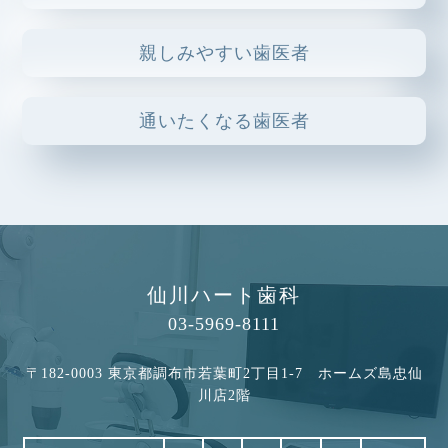
2025.01.23
親しみやすい歯医者
歯の痛みは大半が虫歯
2024.10.10
通いたくなる歯医者
インビザラインの治療に関して
2024.03.11
知覚過敏について
2024.02.09
顎関節症について
仙川ハート歯科
2024.01.18
03-5969-8111
クラウン治療の流れについて
〒182-0003 東京都調布市若葉町2丁目1-7 ホームズ島忠仙
2023.11.28
川店2階
総入れ歯と部分入れ歯について
2023.10.30