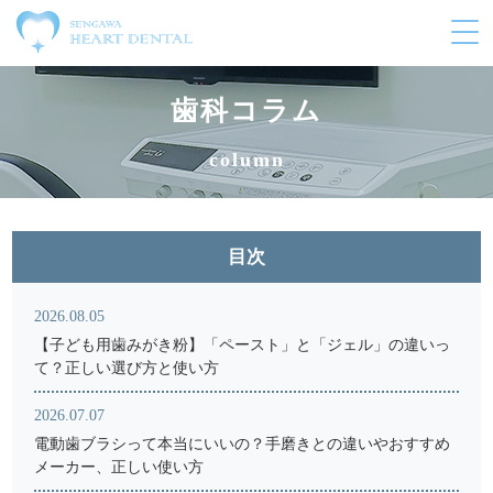
メ
ニ
ュ
ー
歯科コラム
の
開
column
閉
目次
2026.08.05
【子ども用歯みがき粉】「ペースト」と「ジェル」の違いっ
て？正しい選び方と使い方
2026.07.07
電動歯ブラシって本当にいいの？手磨きとの違いやおすすめ
メーカー、正しい使い方