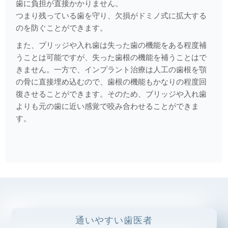
歯に負担が直接かかりません。
2025.05.02
つまり残っている歯を守り、欠損がドミノ式に拡大する
注目の口腔機能トレーニング法！？吹き戻しピロピロ健康
のを防ぐことができます。
法！？
また、ブリッジや入れ歯は失った歯の機能をある程度補
2025.04.21
うことは可能ですが、失った歯根の機能を補うことはで
マウスピース矯正（インビザライン）の５つのポイント
きません。一方で、インプラント治療は人工の歯根を顎
の骨に直接埋め込むので、歯根の機能もかなりの程度回
2025.04.07
復させることができます。そのため、ブリッジや入れ歯
痛みに対する対処
よりも元の歯に近い感覚で咬み合わせることができま
す。
2025.03.24
うがい薬について
2025.03.10
むし歯から歯を守る
2025.02.06
マウスピース型治療装置に関して（インビザライン、ホワイ
通いやすい歯医者
トニングトレーなど）