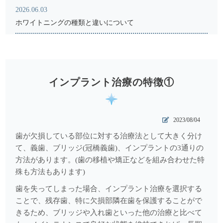
2026.06.03
ホワイトニングの種類と違いについて
2026.05.18
骨粗鬆症と歯科受診
2026.04.17
インプラント治療の特徴①
レントゲン写真からわかること
2026.03.18
2023/08/04
注目を集めるインビザライン矯正について
歯が欠損している部位に対する治療法として大きく分け
2025.12.05
て、義歯、ブリッジ(冠橋義歯)、インプラントの3通りの
方法があります。(歯の移植や矯正などを組み合わせた特
メタルコアとファイバーコア
殊も方法もあります)
2025.11.07
歯を失ってしまった場合、インプラント治療を選択する
ものがはさまる＝受診のサイン
ことで、残存歯、特に欠損部隣在歯を保護することがで
きるため、ブリッジや入れ歯といった他の治療と比べて
2025.10.07